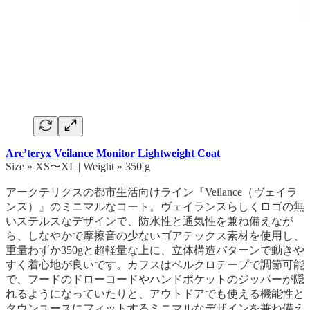
Arc’teryx Veilance Monitor Lightweight Coat
Size » XS〜XL | Weight » 350 g
アークテリクスの都市生活向けライン『Veilance（ヴェイラ
ンス）』のミニマルなコート。ヴェイランスらしくロゴの無
いステルスなデザインで、防水性と通気性を兼ね備えなが
ら、しなやかで摩擦音の少ないゴアテックス素材を使用し、
重量わずか350gと超軽量な上に、立体構造パターンで動きや
すく着心地が良いです。カフスはベルクロテープで調節可能
で、フードのドローコードやハンドポケットのジッパーが隠
れるようになっていたりと、アウトドアでも使える機能性と
タウンユースにフィットするミニマルなデザインを兼ね備え