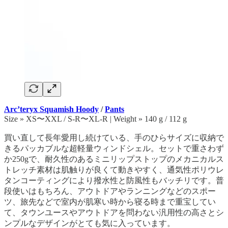
Arc’teryx Squamish Hoody
/
Pants
Size » XS〜XXL / S-R〜XL-R | Weight » 140 g / 112 g
買い直して長年愛用し続けている、手のひらサイズに収納で
きるパッカブルな超軽量ウィンドシェル。セットで重さわず
か250gで、耐久性のあるミニリップストップのメカニカルス
トレッチ素材は肌触りが良くて動きやすく、通気性ポリウレ
タンコーティングにより撥水性と防風性もバッチリです。普
段使いはもちろん、アウトドアやランニングなどのスポー
ツ、旅先などで室内が肌寒い時から寝る時まで重宝してい
て、タウンユースやアウトドアを問わない汎用性の高さとシ
ンプルなデザインがとても気に入っています。