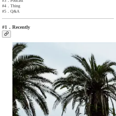
#3．Podcast
#4．Thing
#5．Q&A
#1．Recently