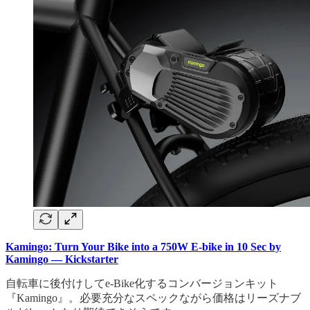
Kamingo: Turn Your Bike into a 750W E-bike in 10 Sec by
Kamingo — Kickstarter
自転車に後付けしてe-Bike化するコンバージョンキット
『Kamingo』。必要充分なスペックながら価格はリーズナブ