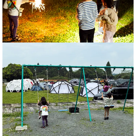
その一方で、車のラゲッジスペース一杯に荷物を積み込ん
で、自宅の快適さを外にそのまま持ち出すような、物量に頼
ったラグジュアリーなキャンプスタイルが主流だったのは少
し寂しさを感じました。もちろんキャンプの楽しみ方は人そ
れぞれ自由ですが、ハイムプラネットの創業者がプロダクト
に込めた思想や情熱が上手く伝わっておらず、簡単に設営で
きるカッコいいテントという表面的なイメージで消費されて
いると思ったからです。
都市から遠く離れた自然という制約の中で過ごすからこそ、
普段いかにムダなモノに囲まれているかを実感でき、本当に
必要なモノが見えてきます。ボクは引き続きキャンプでも日
常生活や旅先のように、必要最小限のモノでいかに快適で豊
かに過ごすかを探求しながら、「足るを知る」という禅的な
価値観で、できるだけ自然と触れ合い、自然の一部になって
楽しみたいと思いますね。