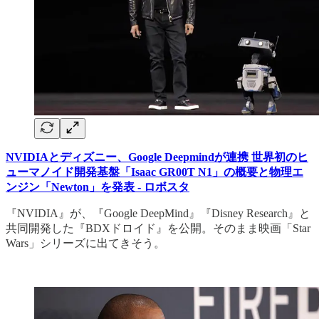
NVIDIAとディズニー、Google Deepmindが連携 世界初のヒ
ューマノイド開発基盤「Isaac GR00T N1」の概要と物理エ
ンジン「Newton」を発表 - ロボスタ
『NVIDIA』が、『Google DeepMind』『Disney Research』と
共同開発した『BDXドロイド』を公開。そのまま映画「Star
Wars」シリーズに出てきそう。