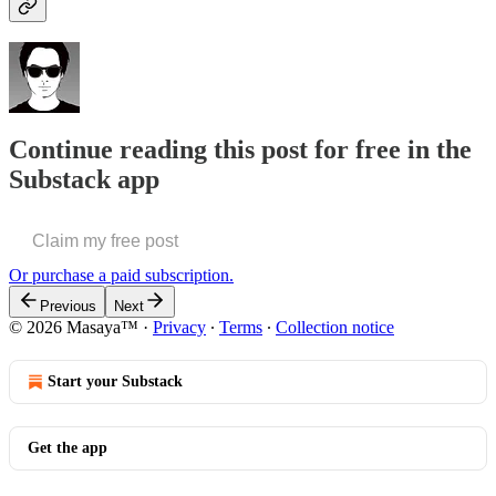
Continue reading this post for free in the
Substack app
Claim my free post
Or purchase a paid subscription.
Previous
Next
© 2026 Masaya™
·
Privacy
∙
Terms
∙
Collection notice
Start your Substack
Get the app