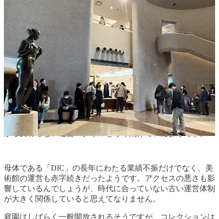
同館に子供を連れて来たのは今回が初めてだったんですが、
小さな子連れというだけで何もしていないのに、部屋を移動
する度に係員から注意されて本当にうんざりしました。これ
まで色々な美術館に子供を連れて行きましたが、こんなに不
快だったのは初めてですね。他の子連れ客にも同じように注
意していたのでマニュアルなんでしょうが、中にはキレ気味
の客もいましたね（笑）。
また、近年はSNSが集客や認知拡大に大きく影響するため、
ようやく日本でも作品エリアの一部で撮影ができる美術館も
増えてきましたが、同館は作品どころかロビーやエントラン
スを含めて一切撮影禁止。さらに作品を見たまま素直に感じ
て欲しいという理由から解説は設置しないという、開館当初
から変わらない運営スタイルを守り続けていたようです。
母体である「DIC」の長年にわたる業績不振だけでなく、美
術館の運営も赤字続きだったようです。アクセスの悪さも影
響しているんでしょうが、時代に合っていない古い運営体制
が大きく関係していると思えてなりません。
庭園はしばらく一般開放されるそうですが、コレクションは