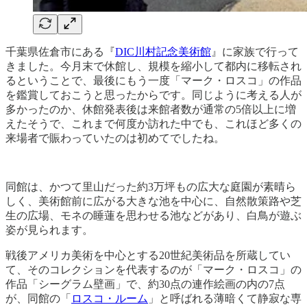
千葉県佐倉市にある『
DIC川村記念美術館
』に家族で行って
きました。今月末で休館し、規模を縮小して都内に移転され
るということで、最後にもう一度「マーク・ロスコ」の作品
を鑑賞しておこうと思ったからです。同じように考える人が
多かったのか、休館発表後は来館者数が通常の5倍以上に増
えたそうで、これまで何度か訪れた中でも、これほど多くの
来場者で賑わっていたのは初めてでしたね。
同館は、かつて里山だった約3万坪もの広大な庭園が素晴ら
しく、美術館前に広がる大きな池を中心に、自然散策路や芝
生の広場、モネの睡蓮を思わせる池などがあり、白鳥が遊ぶ
姿が見られます。
戦後アメリカ美術を中心とする20世紀美術品を所蔵してい
て、そのコレクションを代表するのが「マーク・ロスコ」の
作品「シーグラム壁画」で、約30点の連作絵画の内の7点
が、同館の「
ロスコ・ルーム
」と呼ばれる薄暗くて静寂な専