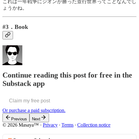
これは一年戦争にジオンが勝った並行世界ってことなんでし
ょうかね。
#3．Book
Continue reading this post for free in the
Substack app
Claim my free post
Or purchase a paid subscription.
Previous
Next
© 2026 Masaya™
·
Privacy
∙
Terms
∙
Collection notice