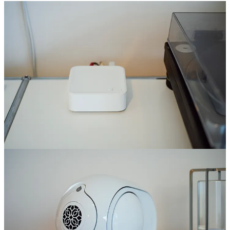
ボクは中学生の頃に「Technics SL-1200MK3」を2台と
「Vestax」のDJミキサーを買ってDJを始めました。それから
数年後に「Scratch Live」が登場したことでMacとターンテー
ブルを繋いだPCDJに移行し始め、10年ほど前にDJコントロ
ーラーに完全移行。自宅を占有していた千数百枚ものアナロ
グレコードは思い入れのある数枚を残して手放しましたが、
ターンテーブルは思い入れが強くて手放すことができずにい
ました。かと言って実家に眠らせておくのももったいないの
で、ずっとどうにかできないかと思っていたんですよね。
それにしても25年以上ほとんどノーメンテにも関わらず、全