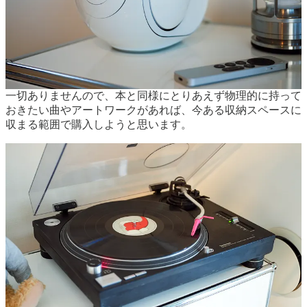
く問題無く動作するのは素晴らしいですね。カートリッジは
当時愛用していたピンクのコンコルドをそのまま使っていま
すが、最新のリスニング用のものに交換したいところです。
近年、音楽業界でもアナログ回帰の流れがありますが、ボク
はアナログレコードへの未練は全く無く、もう蒐集する気は
一切ありませんので、本と同様にとりあえず物理的に持って
おきたい曲やアートワークがあれば、今ある収納スペースに
収まる範囲で購入しようと思います。
ボクは大して使わないモノが家の中に置いてあるのが耐えら