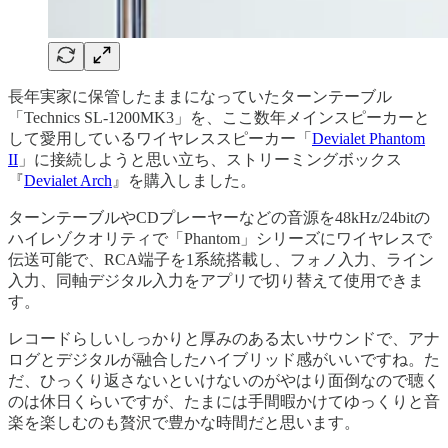
長年実家に保管したままになっていたターンテーブル
「Technics SL-1200MK3」を、ここ数年メインスピーカーと
して愛用しているワイヤレススピーカー「
Devialet Phantom
II
」に接続しようと思い立ち、ストリーミングボックス
『
Devialet Arch
』を購入しました。
ターンテーブルやCDプレーヤーなどの音源を48kHz/24bitの
ハイレゾクオリティで「Phantom」シリーズにワイヤレスで
伝送可能で、RCA端子を1系統搭載し、フォノ入力、ライン
入力、同軸デジタル入力をアプリで切り替えて使用できま
す。
レコードらしいしっかりと厚みのある太いサウンドで、アナ
ログとデジタルが融合したハイブリッド感がいいですね。た
だ、ひっくり返さないといけないのがやはり面倒なので聴く
のは休日くらいですが、たまには手間暇かけてゆっくりと音
楽を楽しむのも贅沢で豊かな時間だと思います。