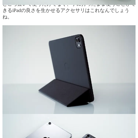
ところ置いて使うだけでなく、手に持ったまま使うことがで
きるiPadの良さを生かせるアクセサリはこれなんでしょう
ね。
ボクは長年MacBook Proを、会社用の大型モデルとプライベ
ート用の小型モデルを2台使いしていて、現在はAppleシリコ
ンを搭載した16インチモデルと14インチモデルで仕事の大半
をこなしています。今はiPad Proでも様々なことができるよ
うになったとは言え、ボクのようなプロのクリエイターが
iPad Proだけで仕事を完結するのはまだまだ難しく、それが
できるのは人が作ったものを確認して指示をする立場の人だ