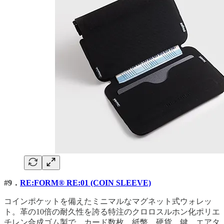
#9．
RE:FORM® RE:01 (COIN SLEEVE)
コインポケットを備えたミニマルなマグネット式ウォレッ
ト。革の10倍の耐久性を誇る特注のクロロスルホン化ポリエ
チレン合成ゴム製で、カード数枚、紙幣、硬貨、鍵、エアタ