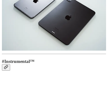
と思います。
なのでボクは引き続きiPad ProとiPad miniの2台を、書籍や雑
誌、映像を楽しむビューワーとしてはもちろん、タッチ操作
を生かした音楽制作やDJプレイ、執筆をしたり、手書きノ
ートや音楽専用スピーカー、MacBook Proの拡張ディスプレ
イとして使ったりと、MacBook Proを補完するためのデバイ
スとして活用していきたいと思います。
Buy
#Instrumental™