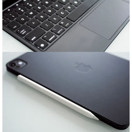
合わせて発表された専用アクセサリも一式購入しました。
「
Apple Pencil Pro
」は新たにスクイーズでツールパレットを
表示する機能や、軸を回転させてペンやブラシの向きを変え
る機能を搭載し、使い勝手が大幅に向上。そしてようやく
「探す」アプリにも対応しました。
新型「
Magic Keyboard
」は従来のフローティングデザインを
引き継ぎつつ、アルミ製のパームレストと触覚フィードバッ
クに対応したトラックパッド、ファンクションキーを搭載
し、MacBookのような使い心地になりました。重量が前モデ
ルの約600gから軽量化されたということで楽しみにしていま
したが、実際に測ってみると578gでほとんど変わらず、iPad
と組み合わせると約1kgと結構な重さになってしまうのが残
念です。
新型「
Smart Folio
」は薄くて軽いデザインは変わらずです
が、これまで立てた時に固定されていた画面の角度が3段階
に調節ができるようになって使いやすくなりました。結局の