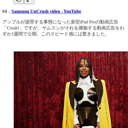
#4．
Samsung UnCrush video - YouTube
アップルが謝罪する事態になった新型iPad Proの動画広告
「Crush!」ですが、サムスンがそれを揶揄する動画広告をわ
ずか1週間で公開。このスピード感には驚きました。