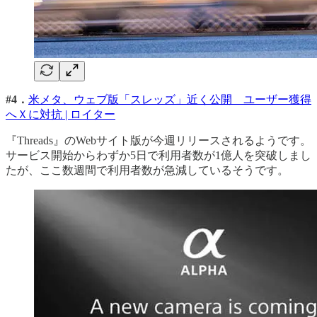
#4．
米メタ、ウェブ版「スレッズ」近く公開 ユーザー獲得
へＸに対抗 | ロイター
『Threads』のWebサイト版が今週リリースされるようです。
サービス開始からわずか5日で利用者数が1億人を突破しまし
たが、ここ数週間で利用者数が急減しているそうです。