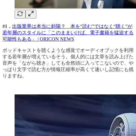
#1．
出版業界は本当に斜陽？ 本を“読む”ではなく“聴く”が
若年層のスタイルに「このままいけば、電子書籍を猛追する
可能性もある」 | ORICON NEWS
ポッドキャストを聴くような感覚でオーディオブックを利用
する若年層が増えているそう。個人的には文章を読み上げた
音声を「ながら聴き」しても全然頭に入ってこないので、や
っぱり文字で読む方が情報圧縮率が高くて速いし記憶にも残
りますね。