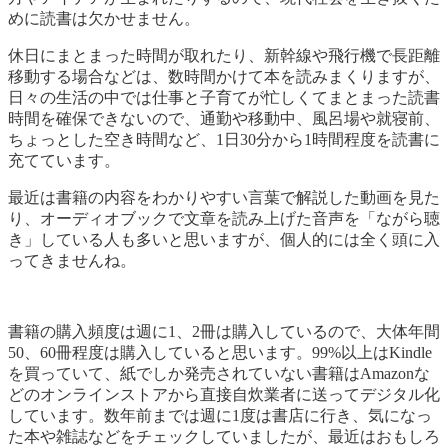
めに読書は欠かせません。
休日にまとまった時間が取れたり、新幹線や飛行機で長距離
移動する場合などは、数時間かけて本を読みまくりますが、
日々の生活の中では仕事と子育てが忙しくてまとまった読書
時間を確保できないので、通勤や移動中、風呂場や就寝前、
ちょっとした空き時間など、1日30分から1時間程度を読書に
充てています。
最近は書籍の内容をわかりやすい言葉で解説した動画を見た
り、オーディオブックで文章を読み上げた音声を「ながら聴
き」している人も多いと思いますが、個人的には全く頭に入
ってきませんね。
書籍の購入頻度は週に1、2冊は購入しているので、大体年間
50、60冊程度は購入していると思います。99%以上はKindle
を買っていて、紙でしか発売されていない書籍はAmazonな
どのオンラインストアから直接自炊業者に送ってデジタル化
しています。数年前までは週に1度は書店に行き、気になっ
た本や雑誌などをチェックしていましたが、最近はおもしろ