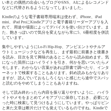
い本との偶然の出会いもブログやSNS、AIによるレコメンド
などに代替されるようになってしまいました。
Kindleのような電子書籍専用端末は使わず、iPhone、iPad
mini、iPad ProにKindleアプリと電子書籍リーダーアプリを入
れて、用途や場面によってデバイスを使い分けています。ま
た、飽きっぽいので気分を変えながら常に5、6冊程度を併読
しています。
集中しやすいようにLo-Fi Hip-Hop、アンビエントやチルア
ウトミュージックなどを再生し、まず最初に前書きと後書き
を読み、目次を見て興味のあるところから読み始めます。気
になった箇所にはハイライトを引き、何かを思いついたらメ
モします。わからない言葉があれば辞書で調べたり、インタ
ーネットで検索することもあります。斜め読みもかなりあり
ますが、読んでいておもしろくないと感じたら途中でスパッ
と読むのをやめてしまうこともありますね。
そして読み終わったら内容を振り返りやすいように、ハイラ
イトやメモをまとめてメモアプリに保存しておき、必要にな
った時に検索して見つけるようにしています。やっぱりピン
と来た文章は断片だけでも覚えているものですね。Kindleで