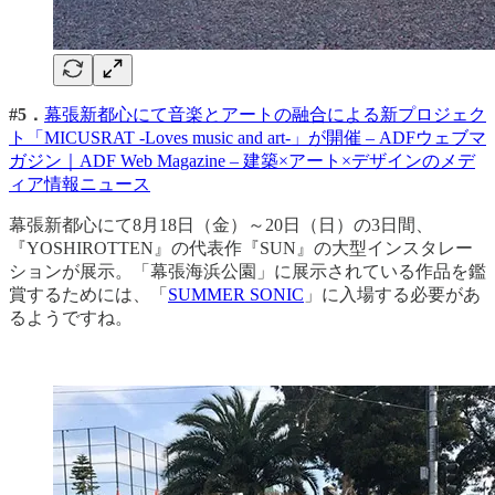
#5．
幕張新都心にて音楽とアートの融合による新プロジェク
ト「MICUSRAT -Loves music and art-」が開催 – ADFウェブマ
ガジン｜ADF Web Magazine – 建築×アート×デザインのメデ
ィア情報ニュース
幕張新都心にて8月18日（金）～20日（日）の3日間、
『YOSHIROTTEN』の代表作『SUN』の大型インスタレー
ションが展示。「幕張海浜公園」に展示されている作品を鑑
賞するためには、「
SUMMER SONIC
」に入場する必要があ
るようですね。